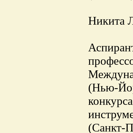
Никита Л
Аспирант
профессо
Междуна
(Нью-Йор
конкурса
инструме
(Санкт-П