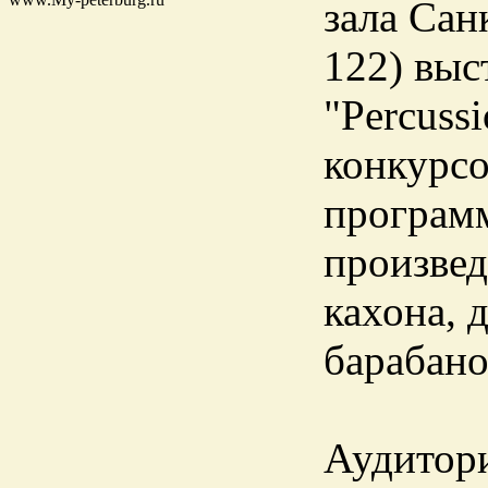
зала Сан
122) выс
"Percuss
конкурсо
программ
произвед
кахона, 
барабано
Аудитори