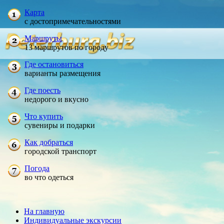
Карта
с достопримечательностями
Маршруты
13 маршрутов по городу
Где остановиться
варианты размещения
Где поесть
недорого и вкусно
Что купить
сувениры и подарки
Как добраться
городской транспорт
Погода
во что одеться
На главную
Индивидуальные экскурсии