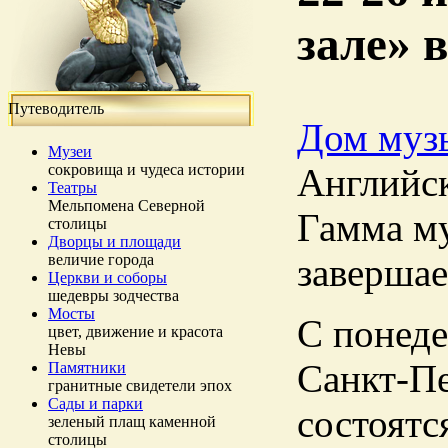
зале» 
Путеводитель
Дом муз
Музеи
сокровища и чудеса истории
Английск
Театры
Мельпомена Северной
Гамма м
столицы
Дворцы и площади
величие города
завершае
Церкви и соборы
шедевры зодчества
Мосты
С понеде
цвет, движение и красота
Невы
Санкт-Пе
Памятники
гранитные свидетели эпох
Сады и парки
состоятс
зеленый плащ каменной
столицы