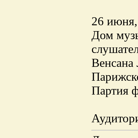
26 июня,
Дом музы
слушател
Венсана 
Парижск
Партия ф
Аудитори