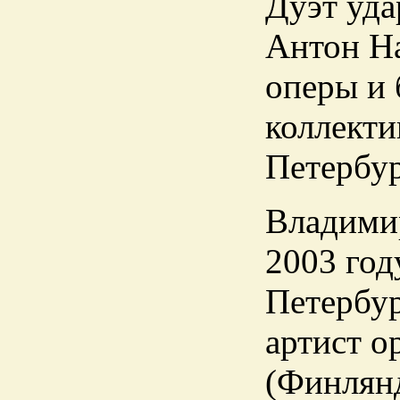
Дуэт уда
Антон На
оперы и 
коллекти
Петербу
Владимир
2003 год
Петербур
артист о
(Финлянд