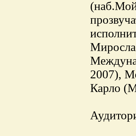
(наб.Мой
прозвуча
исполнит
Мирослав
Междунар
2007), М
Карло (М
Аудитори