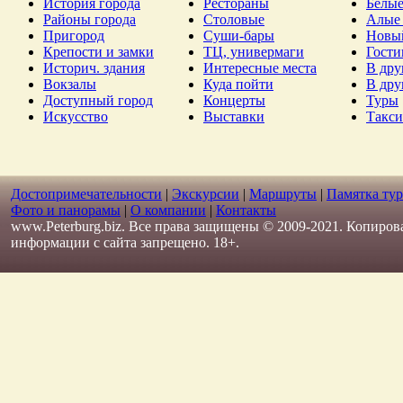
История города
Рестораны
Белые
Районы города
Столовые
Алые 
Пригород
Суши-бары
Новы
Крепости и замки
ТЦ, универмаги
Гост
Историч. здания
Интересные места
В дру
Вокзалы
Куда пойти
В дру
Доступный город
Концерты
Туры
Искусство
Выставки
Такси
Достопримечательности
|
Экскурсии
|
Маршруты
|
Памятка тур
Фото и панорамы
|
О компании
|
Контакты
www.Peterburg.biz. Все права защищены © 2009-2021. Копиров
информации с сайта запрещено. 18+.