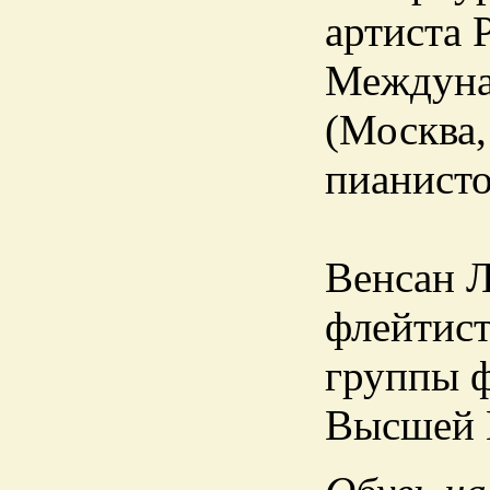
артиста 
Междуна
(Москва,
пианисто
Венсан Л
флейтист
группы ф
Высшей 