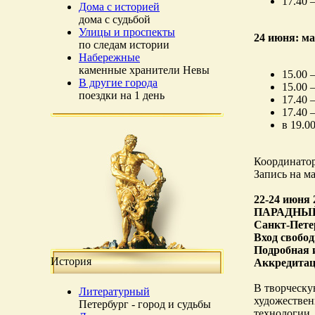
17.40
Дома с историей
дома с судьбой
Улицы и проспекты
24 июня: м
по следам истории
Набережные
каменные хранители Невы
15.00
В другие города
15.00
поездки на 1 день
17.40
17.40
в 19.0
Координатор
Запись на ма
22-24 июня 
ПАРАДНЫ
Санкт-Петер
Вход свобо
Подробная и
История
Аккредитац
В творческу
Литературный
художествен
Петербург - город и судьбы
технологии,