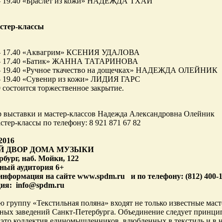
 – 19.40 «Браслет из кожи» НАДЕЖДА ТХАЙ
астер-классы
 – 17.40 «Аквагрим» КСЕНИЯ УДАЛОВА
 – 17.40 «Батик» ЖАННА ТАТАРИНОВА
 – 19.40 «Ручное ткачество на дощечках» НАДЕЖДА ОЛЕЙНИК
 – 19.40 «Сувенир из кожи» ЛИДИЯ ГАРС
0 состоится торжественное закрытие.
 выставки и мастер-классов Надежда Александровна Олейник
стер-классы по телефону: 8 921 871 67 82
2016
Й ДВОР ДОМА МУЗЫКИ
бург, наб. Мойки, 122
дный аудитория 6+
нформация на сайте www.spdm.ru и по телефону: (812) 400-1
ия: info@spdm.ru
ю группу «Текстильная поляна» входят не только известные мас
ных заведений Санкт-Петербурга. Объединение следует принцип
 это коллектив единомышленников, влюбленных в текстиль и в не