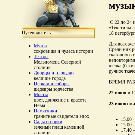
музы
С 22 по 24 
«Текстильна
Путеводитель
18 петербур
Для всех же
Музеи
Среди них р
сокровища и чудеса истории
сказочного 
Театры
неповторимы
Мельпомена Северной
шёлка (бати
столицы
ручное ткач
Дворцы и площади
величие города
ВРЕМЯ РА
Церкви и соборы
шедевры зодчества
22 июня
в 1
Мосты
цвет, движение и красота
23 июня: м
Невы
Памятники
гранитные свидетели эпох
15.00
Сады и парки
15.00
зеленый плащ каменной
17.40
столицы