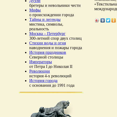
Дуэли
«Текстильна
бретеры и невольники чести
международн
Мифы
о происхождении города
Тайны и легенды
мистика, символы,
реальность
Москва – Петербург
300-летний спор двух столиц
Стихии воды и огня
наводнения и пожары города
История праздников
Северной столицы
Императоры
от Петра I до Николая II
Революции
история 4-х революций
История города
с основания до 1991 года