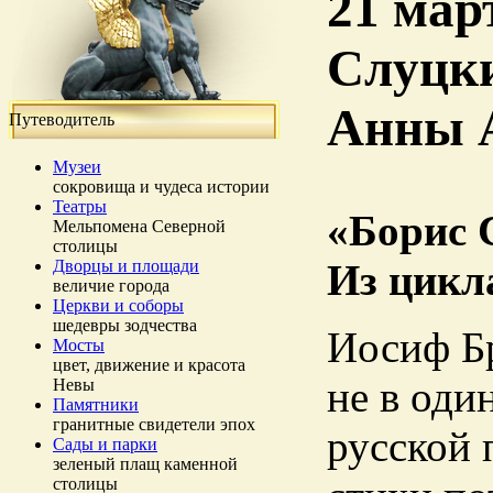
21 мар
Слуцки
Анны 
Путеводитель
Музеи
сокровища и чудеса истории
Театры
«Борис 
Мельпомена Северной
столицы
Дворцы и площади
Из цикл
величие города
Церкви и соборы
шедевры зодчества
Иосиф Бр
Мосты
цвет, движение и красота
не в оди
Невы
Памятники
гранитные свидетели эпох
русской 
Сады и парки
зеленый плащ каменной
столицы