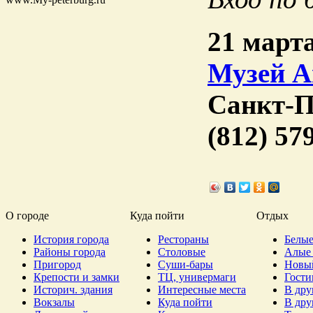
21 марта
Музей А
Санкт-П
(812) 57
О городе
Куда пойти
Отдых
История города
Рестораны
Белые
Районы города
Столовые
Алые 
Пригород
Суши-бары
Новы
Крепости и замки
ТЦ, универмаги
Гост
Историч. здания
Интересные места
В дру
Вокзалы
Куда пойти
В дру