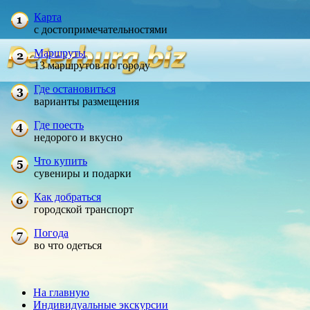
Карта
с достопримечательностями
Маршруты
13 маршрутов по городу
Где остановиться
варианты размещения
Где поесть
недорого и вкусно
Что купить
сувениры и подарки
Как добраться
городской транспорт
Погода
во что одеться
На главную
Индивидуальные экскурсии