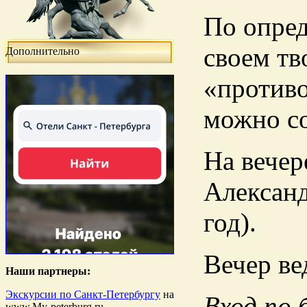
По опре
своем тв
Дополнительно
«противо
можно с
На вечер
Александ
год).
Вечер ве
Наши партнеры:
Экскурсии по Санкт-Петербургу
на
Вход по 
www.My-peterburg.ru