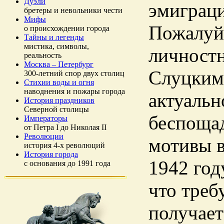
Дуэли
эмиграци
бретеры и невольники чести
Мифы
Пожалуй,
о происхождении города
Тайны и легенды
мистика, символы,
личностн
реальность
Москва – Петербург
Слуцким
300-летний спор двух столиц
Стихии воды и огня
наводнения и пожары города
актуальн
История праздников
Северной столицы
беспоща
Императоры
от Петра I до Николая II
Революции
мотивы в
история 4-х революций
История города
1942 год
с основания до 1991 года
что треб
получает