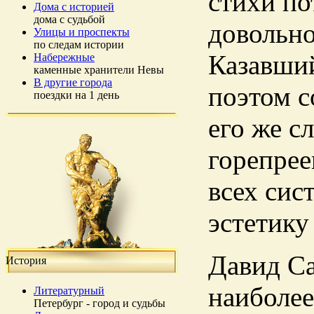
стихи по
Дома с историей
дома с судьбой
довольно
Улицы и проспекты
по следам истории
Казавши
Набережные
каменные хранители Невы
В другие города
поэтом с
поездки на 1 день
его же с
горепрее
всех сис
эстетику
Давид Са
История
наиболее
Литературный
Петербург - город и судьбы