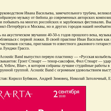
руководством Ивана Васильева, замечательного трубача, велико
ообразную музыку от бибопа до современных авторских композици
ли побывать на многих российских и зарубежных фестивалях. В
анкт-Петербурга и Москвы, но и других городов нашей необъятн
 на акустическом звучании 40-50-х годов прошлого века, музыка
бляешься с первой ложки. В своей практике Иван Васильев как 
участников состава, приглашая то известного джазового гитарис
а Луиджи Грассо.
 Acoustic Band выпустил первую пластинку — «Русская колыбель
зыкантов: Грэнт Стюарт — тенор-саксофон, Фил Стюарт — удар
d, Yellow, Blue», в котором собраны лучшие студийные работы в
струнной группой. Acoustic Band с огромным удовольствием выс
став: Кирилл Бубякин, Андрей Зимовец, Николай Затолочный, Е