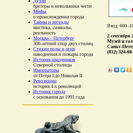
Дуэли
бретеры и невольники чести
Мифы
о происхождении города
Тайны и легенды
Вход: 600–10
мистика, символы,
реальность
2 сентября 2
Москва – Петербург
Музей и га
300-летний спор двух столиц
Санкт-Пете
Стихии воды и огня
(812) 324-08
наводнения и пожары города
История праздников
Северной столицы
Императоры
от Петра I до Николая II
Революции
история 4-х революций
История города
с основания до 1991 года