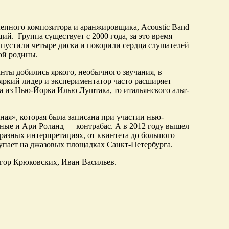
лепного композитора и аранжировщика, Acoustic Band
й. Группа существует с 2000 года, за это время
ыпустили четыре диска и покорили сердца слушателей
ой родины.
нты добились яркого, необычного звучания, в
яркий лидер и экспериментатор часто расширяет
та из Нью-Йорка Илью Луштака, то итальянского альт-
ная», которая была записана при участии нью-
ные и Ари Роланд — контрабас. А в 2012 году вышел
 разных интерпретациях, от квинтета до большого
тупает на джазовых площадках Санкт-Петербурга.
гор Крюковских, Иван Васильев.