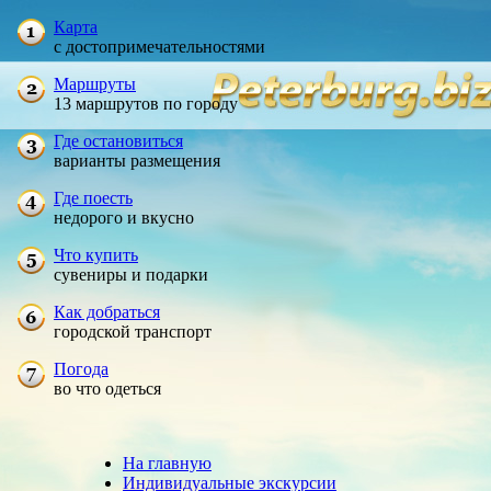
Карта
с достопримечательностями
Маршруты
13 маршрутов по городу
Где остановиться
варианты размещения
Где поесть
недорого и вкусно
Что купить
сувениры и подарки
Как добраться
городской транспорт
Погода
во что одеться
На главную
Индивидуальные экскурсии