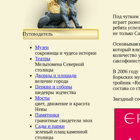
Под чутким 
играет разн
ребята успе
не только С
Путеводитель
Основываясь
Музеи
который влю
сокровища и чудеса истории
количество 
Театры
саксофонист
Мельпомена Северной
столицы
В 2006 году
Дворцы и площади
йоркских му
величие города
тройник «Re
Церкви и соборы
состава со 
шедевры зодчества
Мосты
Звездный со
цвет, движение и красота
Невы
Памятники
гранитные свидетели эпох
Сады и парки
зеленый плащ каменной
столицы