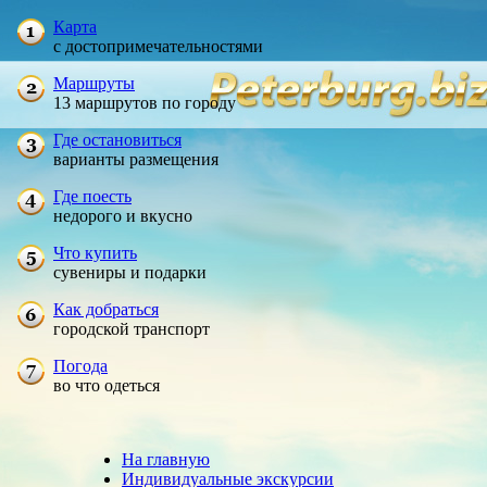
Карта
с достопримечательностями
Маршруты
13 маршрутов по городу
Где остановиться
варианты размещения
Где поесть
недорого и вкусно
Что купить
сувениры и подарки
Как добраться
городской транспорт
Погода
во что одеться
На главную
Индивидуальные экскурсии