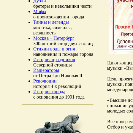
Дуэли
бретеры и невольники чести
Мифы
о происхождении города
Тайны и легенды
мистика, символы,
реальность
Москва – Петербург
300-летний спор двух столиц
Стихии воды и огня
наводнения и пожары города
История праздников
Цикл концер
Северной столицы
музыки «Выс
Императоры
от Петра I до Николая II
Цель проект
Революции
музыки, пов
история 4-х революций
международ
История города
с основания до 1991 года
«Высшие исп
внимание уд
молодых сол
Все програм
Отбор и уча