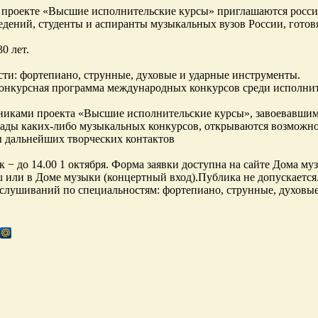
 проекте «Высшие исполнительские курсы» приглашаются росси
едений, студенты и аспиранты музыкальных вузов России, гото
30 лет.
ти: фортепиано, струнные, духовые и ударные инструменты.
конкурсная программа международных конкурсов среди исполнит
никами проекта «Высшие исполнительские курсы», завоевавшим
ады каких-либо музыкальных конкурсов, открываются возможно
 дальнейших творческих контактов
к − до 14.00 1 октября. Форма заявки доступна на сайте Дома м
u или в Доме музыки (концертный вход).Публика не допускаетс
слушиваний по специальностям: фортепиано, струнные, духовы