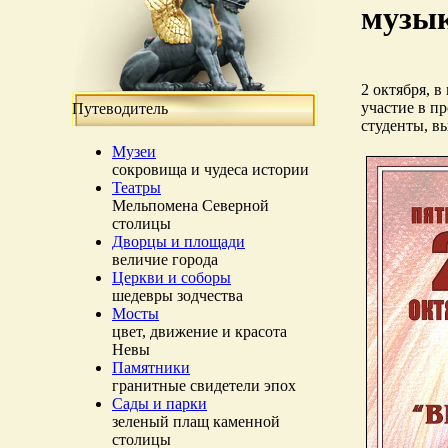
музы
2 октября, 
участие в п
Путеводитель
студенты, в
Музеи
сокровища и чудеса истории
Театры
Мельпомена Северной
столицы
Дворцы и площади
величие города
Церкви и соборы
шедевры зодчества
Мосты
цвет, движение и красота
Невы
Памятники
гранитные свидетели эпох
Сады и парки
зеленый плащ каменной
столицы