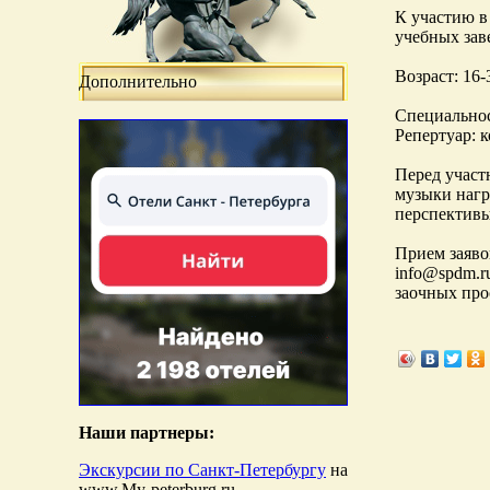
К участию в
учебных зав
Возраст: 16-
Дополнительно
Специальнос
Репертуар: 
Перед участ
музыки нагр
перспективы
Прием заяво
info@spdm.r
заочных про
Наши партнеры:
Экскурсии по Санкт-Петербургу
на
www.My-peterburg.ru