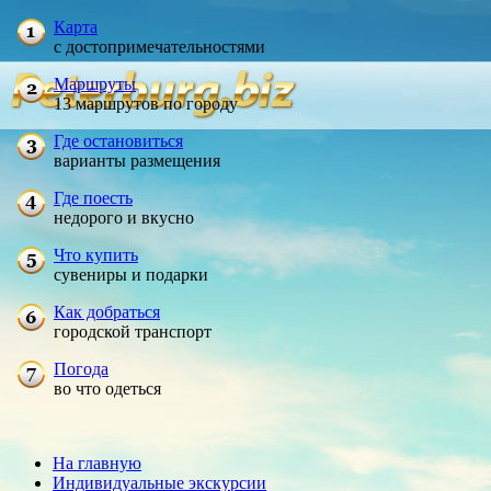
Карта
с достопримечательностями
Маршруты
13 маршрутов по городу
Где остановиться
варианты размещения
Где поесть
недорого и вкусно
Что купить
сувениры и подарки
Как добраться
городской транспорт
Погода
во что одеться
На главную
Индивидуальные экскурсии