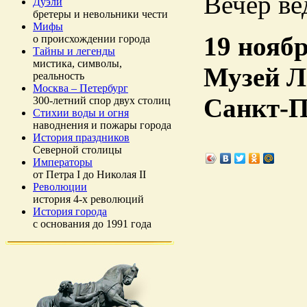
Вечер ве
Дуэли
бретеры и невольники чести
Мифы
19 ноябр
о происхождении города
Тайны и легенды
мистика, символы,
Музей Л
реальность
Москва – Петербург
Санкт-Пе
300-летний спор двух столиц
Стихии воды и огня
наводнения и пожары города
История праздников
Северной столицы
Императоры
от Петра I до Николая II
Революции
история 4-х революций
История города
с основания до 1991 года