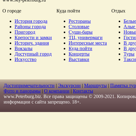
О городе
Куда пойти
Отдых
История города
Рестораны
Белые
Районы города
Столовые
Алые 
Пригород
Суши-бары
Новы
Крепости и замки
ТЦ, универмаги
Гост
Историч. здания
Интересные места
В дру
Вокзалы
Куда пойти
В дру
Доступный город
Концерты
Туры
Искусство
Выставки
Такси
Достопримечательности
|
Экскурсии
|
Маршруты
|
Памятка тур
Фото и панорамы
|
О компании
|
Контакты
www.Peterburg.biz. Все права защищены © 2009-2021. Копиров
информации с сайта запрещено. 18+.