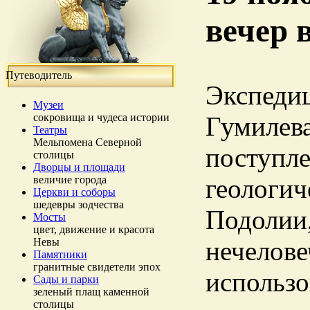
вечер 
Путеводитель
Экспедиц
Музеи
сокровища и чудеса истории
Гумилева
Театры
Мельпомена Северной
поступле
столицы
Дворцы и площади
величие города
геологич
Церкви и соборы
шедевры зодчества
Подолии,
Мосты
цвет, движение и красота
Невы
нечелове
Памятники
гранитные свидетели эпох
использо
Сады и парки
зеленый плащ каменной
столицы