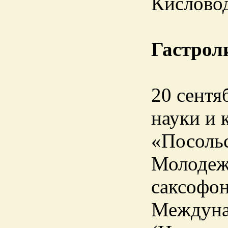
Кисловод
Гастрол
20 сентя
науки и 
«Посольс
Молодеж
саксофон
Междунар