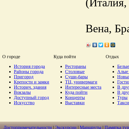
(Италия,
Вена, Бр
О городе
Куда пойти
Отдых
История города
Рестораны
Белые
Районы города
Столовые
Алые 
Пригород
Суши-бары
Новы
Крепости и замки
ТЦ, универмаги
Гост
Историч. здания
Интересные места
В дру
Вокзалы
Куда пойти
В дру
Доступный город
Концерты
Туры
Искусство
Выставки
Такси
Достопримечательности
|
Экскурсии
|
Маршруты
|
Памятка тур