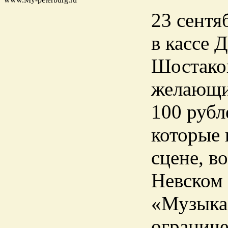
23 сентя
в кассе 
Шостаков
желающие
100 руб
которые 
сцене, в
Невском 
«Музыка 
ограниче