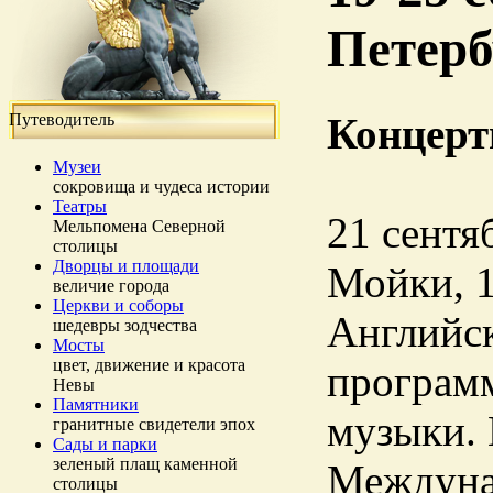
Петерб
Путеводитель
Концерт
Музеи
сокровища и чудеса истории
Театры
21 сентяб
Мельпомена Северной
столицы
Дворцы и площади
Мойки, 1
величие города
Церкви и соборы
Английск
шедевры зодчества
Мосты
цвет, движение и красота
програм
Невы
Памятники
музыки. 
гранитные свидетели эпох
Сады и парки
зеленый плащ каменной
Междунар
столицы