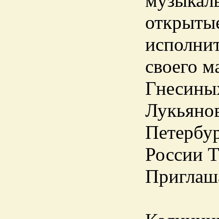
музыкаль
открытые
исполнит
своего м
Гнесины
Лукьянов
Петербур
России Т
Приглаш