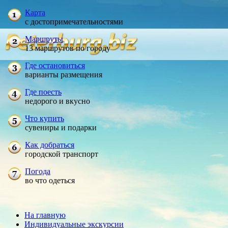
Карта
с достопримечательностями
Маршруты
13 маршрутов по городу
Где остановиться
варианты размещения
Где поесть
недорого и вкусно
Что купить
сувениры и подарки
Как добраться
городской транспорт
Погода
во что одеться
На главную
Индивидуальные экскурсии