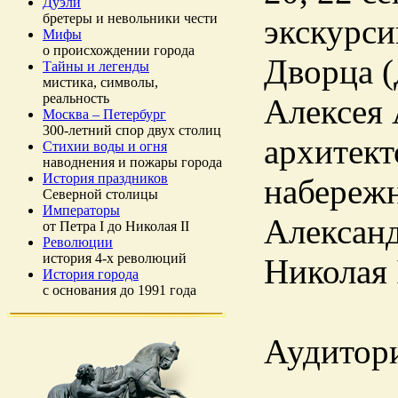
Дуэли
бретеры и невольники чести
экскурси
Мифы
о происхождении города
Дворца (
Тайны и легенды
мистика, символы,
реальность
Алексея 
Москва – Петербург
300-летний спор двух столиц
архитек
Стихии воды и огня
наводнения и пожары города
История праздников
набережн
Северной столицы
Императоры
Александ
от Петра I до Николая II
Революции
история 4-х революций
Николая 
История города
с основания до 1991 года
Аудитори