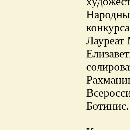
художес
Народный
конкурса
Лауреат 
Елизавет
солирова
Рахманин
Всеросси
Ботинис.