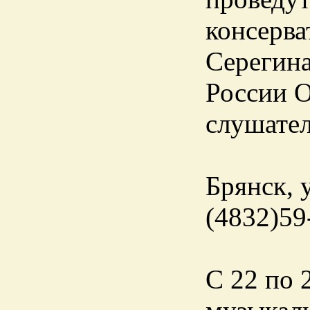
консерва
Серегина
России О
слушател
Брянск, у
(4832)59
С 22 по 