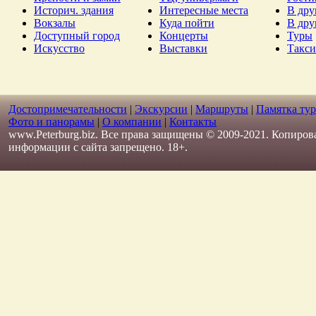
Историч. здания
Интересные места
В дру
Вокзалы
Куда пойти
В дру
Доступный город
Концерты
Туры
Искусство
Выставки
Такси
Достопримечательности
|
Экскурсии
|
Маршруты
|
Памятка тур
Фото и панорамы
|
О компании
|
Контакты
www.Peterburg.biz. Все права защищены © 2009-2021. Копиров
информации с сайта запрещено. 18+.