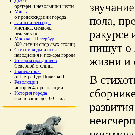
Дуэли
звучание
бретеры и невольники чести
Мифы
пола, пр
о происхождении города
Тайны и легенды
мистика, символы,
ракурсе 
реальность
Москва – Петербург
пишут о 
300-летний спор двух столиц
Стихии воды и огня
наводнения и пожары города
жизни и 
История праздников
Северной столицы
Императоры
В стихот
от Петра I до Николая II
Революции
история 4-х революций
сборнике
История города
с основания до 1991 года
развития
неисчерп
постмод