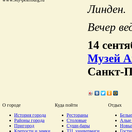
Линден.
Вечер ве
14 сентя
Музей А
Санкт-П
О городе
Куда пойти
Отдых
История города
Рестораны
Белые
Районы города
Столовые
Алые 
Пригород
Суши-бары
Новы
Крепости и замки
ТЦ, универмаги
Гост