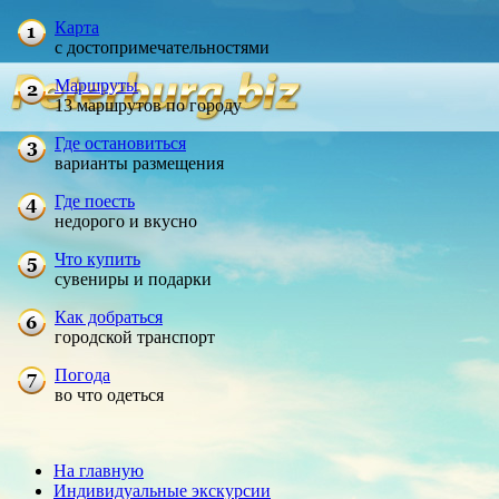
Карта
с достопримечательностями
Маршруты
13 маршрутов по городу
Где остановиться
варианты размещения
Где поесть
недорого и вкусно
Что купить
сувениры и подарки
Как добраться
городской транспорт
Погода
во что одеться
На главную
Индивидуальные экскурсии