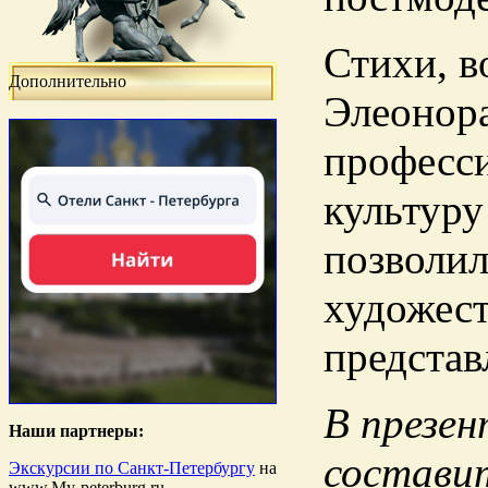
Стихи, в
Дополнительно
Элеонор
професси
культуру
позволил
художест
представ
В презе
Наши партнеры:
состави
Экскурсии по Санкт-Петербургу
на
www.My-peterburg.ru