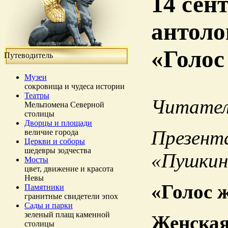
14 сен
антоло
«Голо
Путеводитель
Музеи
сокровища и чудеса истории
Театры
Читател
Мельпомена Северной
столицы
Дворцы и площади
Презента
величие города
Церкви и соборы
шедевры зодчества
«Пушкин
Мосты
цвет, движение и красота
Невы
«Голос 
Памятники
гранитные свидетели эпох
Сады и парки
зеленый плащ каменной
Женская
столицы