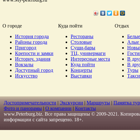
О городе
Куда пойти
Отдых
История города
Рестораны
Белые
Районы города
Столовые
Алые 
Пригород
Суши-бары
Новы
Крепости и замки
ТЦ, универмаги
Гост
Историч. здания
Интересные места
В дру
Вокзалы
Куда пойти
В дру
Доступный город
Концерты
Туры
Искусство
Выставки
Такси
Достопримечательности
|
Экскурсии
|
Маршруты
|
Памятка тур
Фото и панорамы
|
О компании
|
Контакты
www.Peterburg.biz. Все права защищены © 2009-2021. Копиров
информации с сайта запрещено. 18+.