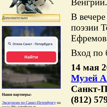
Венгрии
В вечере
Дополнительно
поэзии Т
Ефремов
Вход по 
14 мая 2
Музей А
Санкт-П
Наши партнеры:
(812) 57
Экскурсии по Санкт-Петербургу
на
www.My-peterburg.ru