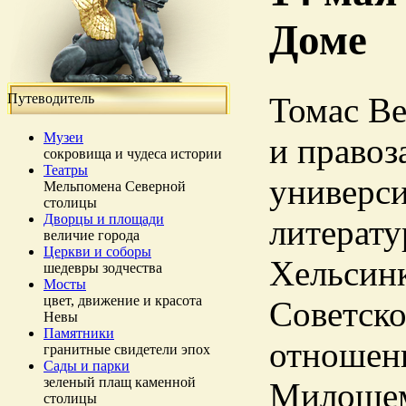
Доме
Путеводитель
Томас Ве
Музеи
и право
сокровища и чудеса истории
Театры
универси
Мельпомена Северной
столицы
Дворцы и площади
литерату
величие города
Церкви и соборы
Хельсинк
шедевры зодчества
Мосты
цвет, движение и красота
Советско
Невы
Памятники
отношен
гранитные свидетели эпох
Сады и парки
зеленый плащ каменной
Милошем
столицы