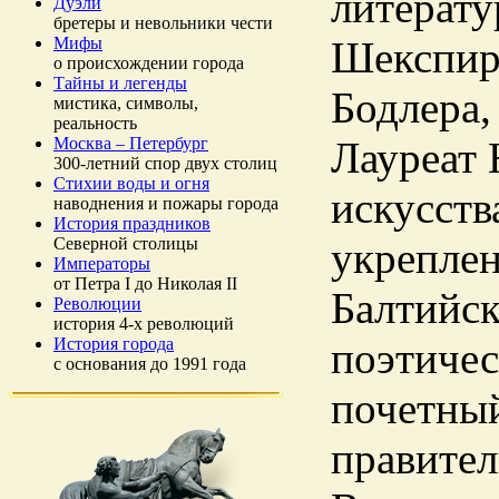
литерату
Дуэли
бретеры и невольники чести
Мифы
Шекспира
о происхождении города
Тайны и легенды
Бодлера,
мистика, символы,
реальность
Москва – Петербург
Лауреат 
300-летний спор двух столиц
Стихии воды и огня
искусств
наводнения и пожары города
История праздников
Северной столицы
укреплен
Императоры
от Петра I до Николая II
Балтийск
Революции
история 4-х революций
История города
поэтичес
с основания до 1991 года
почетны
правител