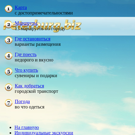
Карта
с достопримечательностями
Маршруты
13 маршрутов по городу
Где остановиться
варианты размещения
Где поесть
недорого и вкусно
Что купить
сувениры и подарки
Как добраться
городской транспорт
Погода
во что одеться
На главную
Индивидуальные экскурсии