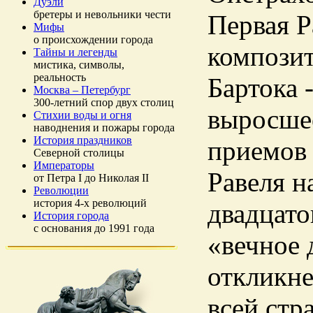
Дуэли
бретеры и невольники чести
Первая Р
Мифы
о происхождении города
композит
Тайны и легенды
мистика, символы,
реальность
Бартока 
Москва – Петербург
300-летний спор двух столиц
выросшее
Стихии воды и огня
наводнения и пожары города
История праздников
приемов 
Северной столицы
Императоры
Равеля 
от Петра I до Николая II
Революции
история 4-х революций
двадцато
История города
с основания до 1991 года
«вечное 
откликне
всей стр