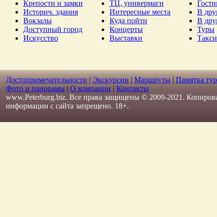
Крепости и замки
ТЦ, универмаги
Гост
Историч. здания
Интересные места
В дру
Вокзалы
Куда пойти
В дру
Доступный город
Концерты
Туры
Искусство
Выставки
Такси
Достопримечательности
|
Экскурсии
|
Маршруты
|
Памятка тур
Фото и панорамы
|
О компании
|
Контакты
www.Peterburg.biz. Все права защищены © 2009-2021. Копиров
информации с сайта запрещено. 18+.