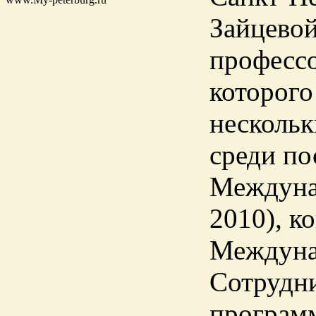
Зайцевой
профессо
которого
несколь
среди по
Междунар
2010), к
Междунар
Сотрудни
програм