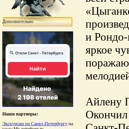
«Цыганке
произвед
Дополнительно
и Рондо-
яркое чу
поражаю
мелодией
Айлену П
Окончил
Наши партнеры:
Экскурсии по Санкт-Петербургу
на
Санкт-Пе
www.My-peterburg.ru