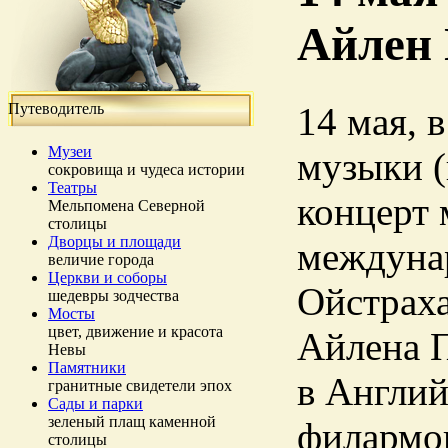
Айлен
Путеводитель
14 мая, 
Музеи
музыки (
сокровища и чудеса истории
Театры
концерт 
Мельпомена Северной
столицы
Дворцы и площади
междунар
величие города
Церкви и соборы
Ойстраха
шедевры зодчества
Мосты
цвет, движение и красота
Айлена П
Невы
Памятники
в Англий
гранитные свидетели эпох
Сады и парки
зеленый плащ каменной
филармон
столицы