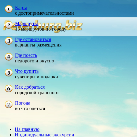
Карта
с достопримечательностями
Маршруты
13 маршрутов по городу
Где остановиться
варианты размещения
Где поесть
недорого и вкусно
Что купить
сувениры и подарки
Как добраться
городской транспорт
Погода
во что одеться
На главную
Индивидуальные экскурсии