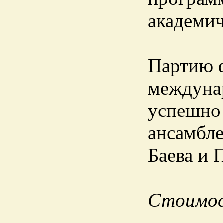
академич
Партию ф
междуна
успешно 
ансамбле
Баева и 
Стоимост