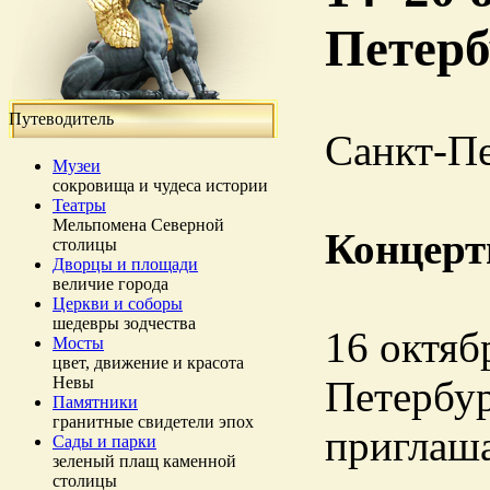
Петерб
Путеводитель
Санкт-П
Музеи
сокровища и чудеса истории
Театры
Мельпомена Северной
Концерт
столицы
Дворцы и площади
величие города
Церкви и соборы
шедевры зодчества
16 октябр
Мосты
цвет, движение и красота
Невы
Петербу
Памятники
гранитные свидетели эпох
приглаш
Сады и парки
зеленый плащ каменной
столицы