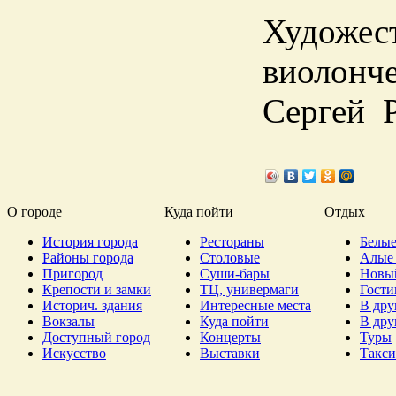
Художес
виолонче
Сергей 
О городе
Куда пойти
Отдых
История города
Рестораны
Белые
Районы города
Столовые
Алые 
Пригород
Суши-бары
Новы
Крепости и замки
ТЦ, универмаги
Гост
Историч. здания
Интересные места
В дру
Вокзалы
Куда пойти
В дру
Доступный город
Концерты
Туры
Искусство
Выставки
Такси