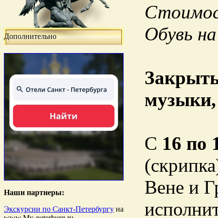
Стоимост
Обувь на
Дополнительно
Закрыты
музыки,
С
16 по 
(скрипка
Вене и Г
Наши партнеры:
исполнит
Экскурсии по Санкт-Петербургу
на
www.My-peterburg.ru