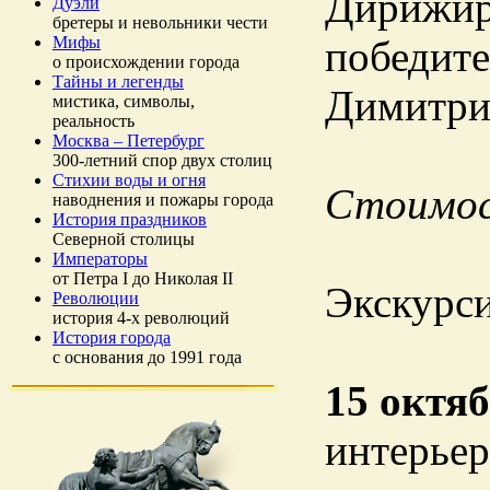
Дирижиро
Дуэли
бретеры и невольники чести
Мифы
победите
о происхождении города
Тайны и легенды
Димитри
мистика, символы,
реальность
Москва – Петербург
300-летний спор двух столиц
Стихии воды и огня
Стоимост
наводнения и пожары города
История праздников
Северной столицы
Императоры
от Петра I до Николая II
Экскурси
Революции
история 4-х революций
История города
с основания до 1991 года
15 октя
интерьер