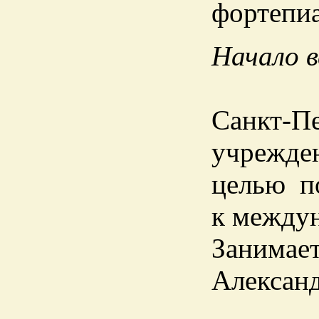
фортепиа
Начало в
Санкт-П
учрежден
целью п
к между
Занимает
Алексан