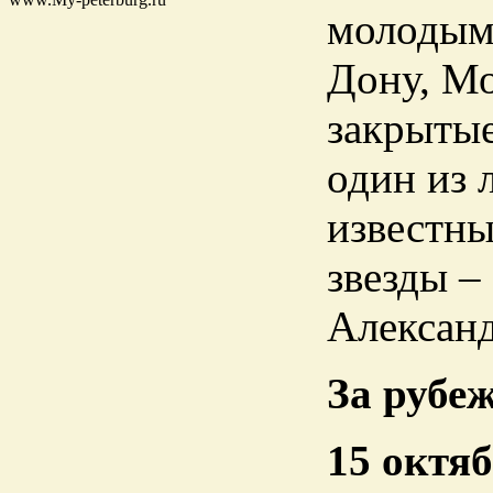
молодыми
Дону, Мо
закрытые
один из 
известны
звезды –
Алексан
За рубе
15 октя