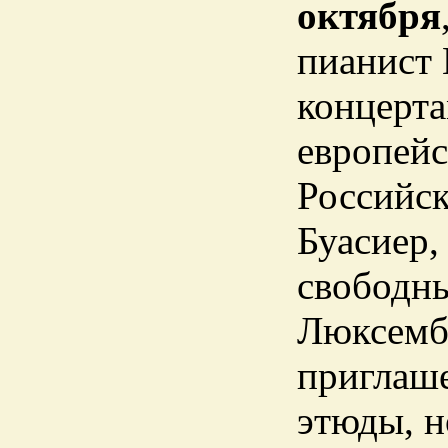
октября
пианист
концерта
европейс
Российск
Буасиер,
свободн
Люксембу
приглаш
этюды, н