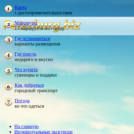
Карта
с достопримечательностями
Маршруты
13 маршрутов по городу
Где остановиться
варианты размещения
Где поесть
недорого и вкусно
Что купить
сувениры и подарки
Как добраться
городской транспорт
Погода
во что одеться
На главную
Индивидуальные экскурсии