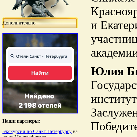
Краснояр
и Екатер
Дополнительно
участниц
академии
Юлия Б
Государс
институт
Заслужен
Наши партнеры:
Победит
Экскурсии по Санкт-Петербургу
на
www.My-peterburg.ru