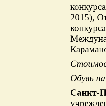
конкурса
2015), О
конкурса
Междуна
Карамано
Стоимос
Обувь на
Санкт-П
учрежден