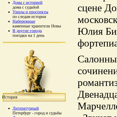
Дома с историей
сцене До
дома с судьбой
Улицы и проспекты
московск
по следам истории
Набережные
каменные хранители Невы
Юлия Бих
В другие города
поездки на 1 день
фортепи
Салонный
сочинени
романтиз
Двенадца
История
Марчелло
Литературный
Петербург - город и судьбы