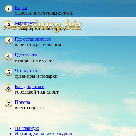
Карта
с достопримечательностями
Маршруты
13 маршрутов по городу
Где остановиться
варианты размещения
Где поесть
недорого и вкусно
Что купить
сувениры и подарки
Как добраться
городской транспорт
Погода
во что одеться
На главную
Индивидуальные экскурсии