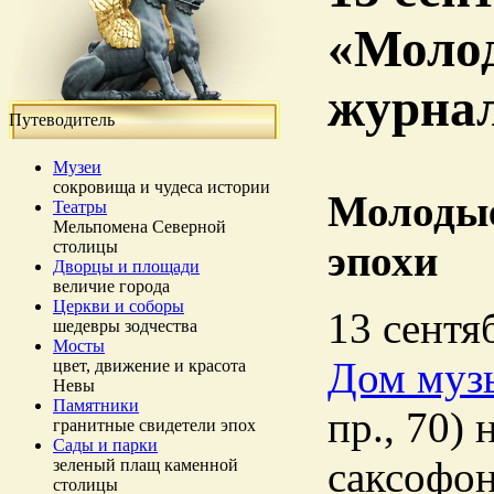
«Молод
журна
Путеводитель
Музеи
сокровища и чудеса истории
Молодые
Театры
Мельпомена Северной
столицы
эпохи
Дворцы и площади
величие города
Церкви и соборы
13 сентя
шедевры зодчества
Мосты
Дом муз
цвет, движение и красота
Невы
Памятники
пр., 70)
гранитные свидетели эпох
Сады и парки
саксофо
зеленый плащ каменной
столицы