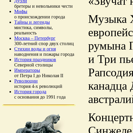
«Звучат 
Дуэли
бретеры и невольники чести
Мифы
Музыка X
о происхождении города
Тайны и легенды
мистика, символы,
европейс
реальность
Москва – Петербург
румына 
300-летний спор двух столиц
Стихии воды и огня
наводнения и пожары города
и Три пь
История праздников
Северной столицы
Рапсодия
Императоры
от Петра I до Николая II
Революции
канадца 
история 4-х революций
История города
австрали
с основания до 1991 года
Концертн
Синжеле 