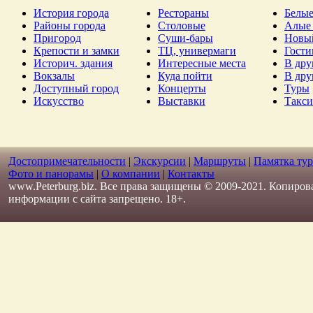
История города
Рестораны
Белые
Районы города
Столовые
Алые 
Пригород
Суши-бары
Новы
Крепости и замки
ТЦ, универмаги
Гост
Историч. здания
Интересные места
В дру
Вокзалы
Куда пойти
В дру
Доступный город
Концерты
Туры
Искусство
Выставки
Такси
Достопримечательности
|
Экскурсии
|
Маршруты
|
Памятка тур
Фото и панорамы
|
О компании
|
Контакты
www.Peterburg.biz. Все права защищены © 2009-2021. Копиров
информации с сайта запрещено. 18+.