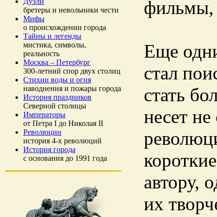
Дуэли
фильмы, 
бретеры и невольники чести
Мифы
о происхождении города
Тайны и легенды
мистика, символы,
Еще одни
реальность
Москва – Петербург
стал пои
300-летний спор двух столиц
Стихии воды и огня
наводнения и пожары города
стать бо
История праздников
Северной столицы
несет не
Императоры
от Петра I до Николая II
Революции
революци
история 4-х революций
История города
короткие
с основания до 1991 года
автору, о
их творч