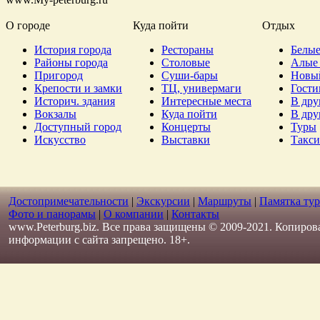
О городе
Куда пойти
Отдых
История города
Рестораны
Белые
Районы города
Столовые
Алые 
Пригород
Суши-бары
Новы
Крепости и замки
ТЦ, универмаги
Гост
Историч. здания
Интересные места
В дру
Вокзалы
Куда пойти
В дру
Доступный город
Концерты
Туры
Искусство
Выставки
Такси
Достопримечательности
|
Экскурсии
|
Маршруты
|
Памятка тур
Фото и панорамы
|
О компании
|
Контакты
www.Peterburg.biz. Все права защищены © 2009-2021. Копиров
информации с сайта запрещено. 18+.