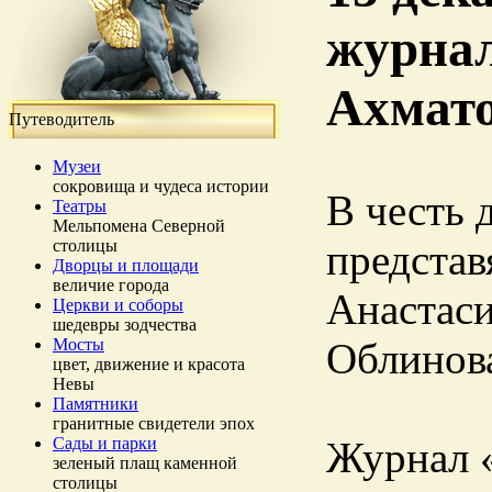
журнал
Ахмат
Путеводитель
Музеи
сокровища и чудеса истории
В честь 
Театры
Мельпомена Северной
столицы
представ
Дворцы и площади
величие города
Анастаси
Церкви и соборы
шедевры зодчества
Мосты
Облинова
цвет, движение и красота
Невы
Памятники
гранитные свидетели эпох
Сады и парки
Журнал 
зеленый плащ каменной
столицы