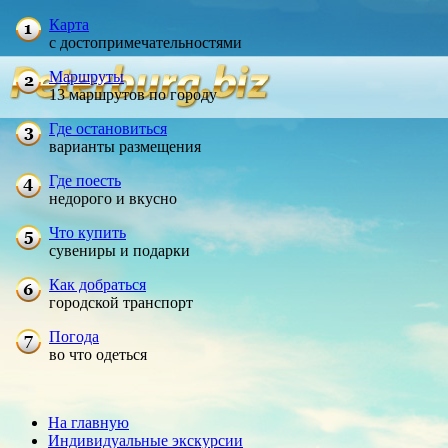
Карта
с достопримечательностями
Маршруты
13 маршрутов по городу
Где остановиться
варианты размещения
Где поесть
недорого и вкусно
Что купить
сувениры и подарки
Как добраться
городской транспорт
Погода
во что одеться
На главную
Индивидуальные экскурсии