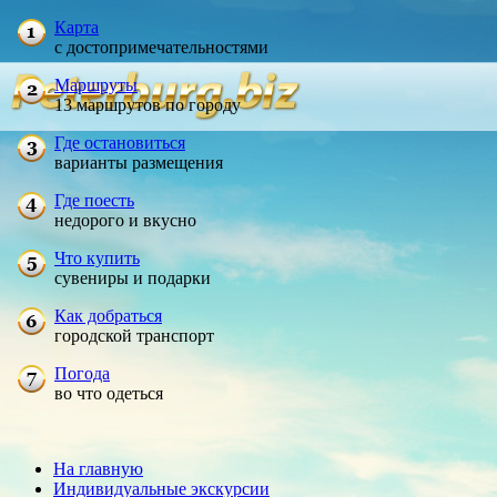
Карта
с достопримечательностями
Маршруты
13 маршрутов по городу
Где остановиться
варианты размещения
Где поесть
недорого и вкусно
Что купить
сувениры и подарки
Как добраться
городской транспорт
Погода
во что одеться
На главную
Индивидуальные экскурсии