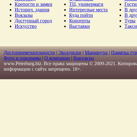
Крепости и замки
ТЦ, универмаги
Гост
Историч. здания
Интересные места
В дру
Вокзалы
Куда пойти
В дру
Доступный город
Концерты
Туры
Искусство
Выставки
Такси
Достопримечательности
|
Экскурсии
|
Маршруты
|
Памятка тур
Фото и панорамы
|
О компании
|
Контакты
www.Peterburg.biz. Все права защищены © 2009-2021. Копиров
информации с сайта запрещено. 18+.