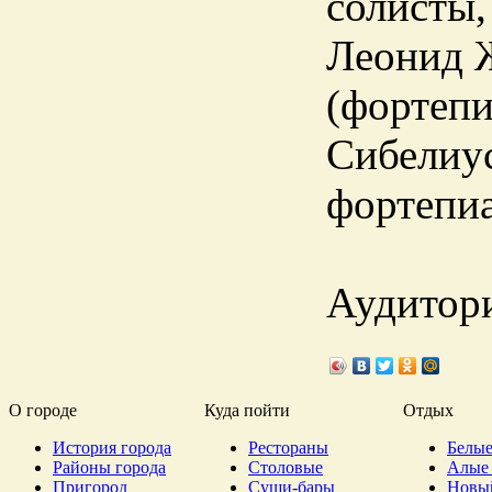
солисты,
Леонид Ж
(фортепи
Сибелиус
фортепиа
Аудитори
О городе
Куда пойти
Отдых
История города
Рестораны
Белые
Районы города
Столовые
Алые 
Пригород
Суши-бары
Новы