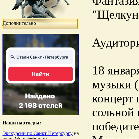
Фантазия
"Щелкун
Дополнительно
Аудитори
18 январ
музыки (
концерт 
сольной 
победите
Наши партнеры:
Экскурсии по Санкт-Петербургу
на
www.My-peterburg.ru