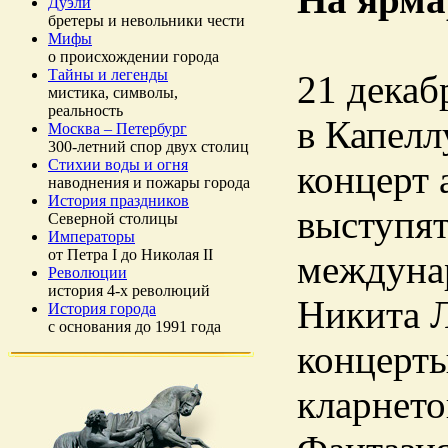
Дуэли
бретеры и невольники чести
Мифы
о происхождении города
Тайны и легенды
21 декабр
мистика, символы,
реальность
в Капелл
Москва – Петербург
300-летний спор двух столиц
Стихии воды и огня
концерт 
наводнения и пожары города
История праздников
выступят
Северной столицы
Императоры
от Петра I до Николая II
междунар
Революции
история 4-х революций
Никита Л
История города
с основания до 1991 года
концерты
кларнето