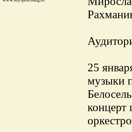
Мирослав
Рахманин
Аудитори
25 январ
музыки п
Белосель
концерт 
оркестро