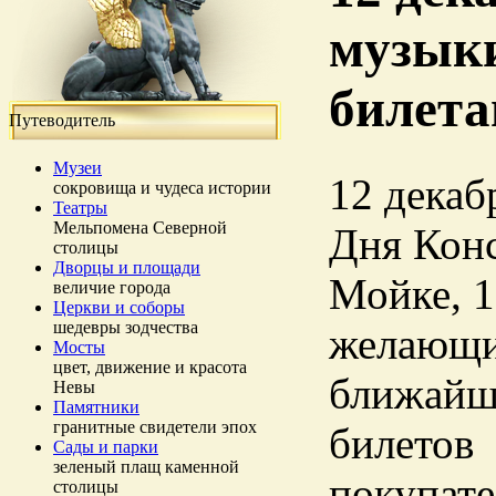
музыки
билет
Путеводитель
Музеи
12 декабр
сокровища и чудеса истории
Театры
Мельпомена Северной
Дня Конс
столицы
Дворцы и площади
Мойке, 1
величие города
Церкви и соборы
шедевры зодчества
желающие
Мосты
цвет, движение и красота
ближайши
Невы
Памятники
гранитные свидетели эпох
билетов 
Сады и парки
зеленый плащ каменной
покупате
столицы