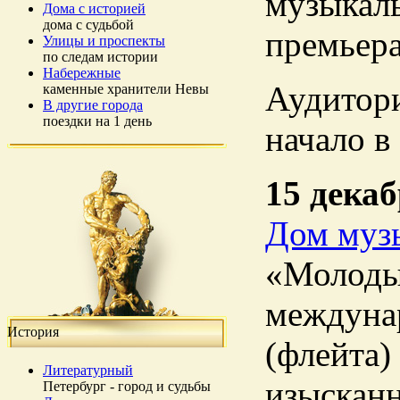
музыкаль
Дома с историей
дома с судьбой
премьер
Улицы и проспекты
по следам истории
Набережные
Аудитори
каменные хранители Невы
В другие города
поездки на 1 день
начало в 
15 дека
Дом муз
«Молодые
междуна
История
(флейта)
Литературный
изысканн
Петербург - город и судьбы