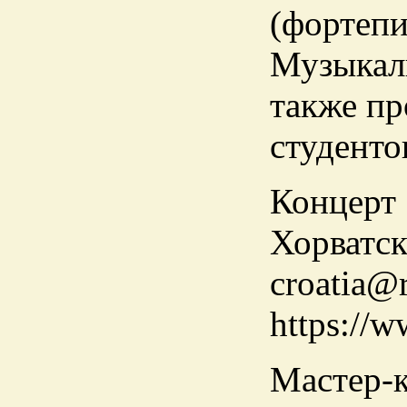
(фортепи
Музыкаль
также пр
студенто
Концерт
Хорватск
croatia@r
https://
Мастер-к