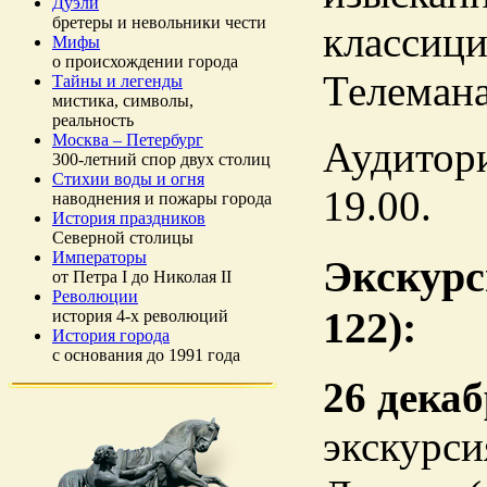
Дуэли
бретеры и невольники чести
классици
Мифы
о происхождении города
Телемана
Тайны и легенды
мистика, символы,
реальность
Москва – Петербург
Аудитори
300-летний спор двух столиц
Стихии воды и огня
19.00.
наводнения и пожары города
История праздников
Северной столицы
Императоры
Экскурс
от Петра I до Николая II
Революции
122):
история 4-х революций
История города
с основания до 1991 года
26 дека
экскурси