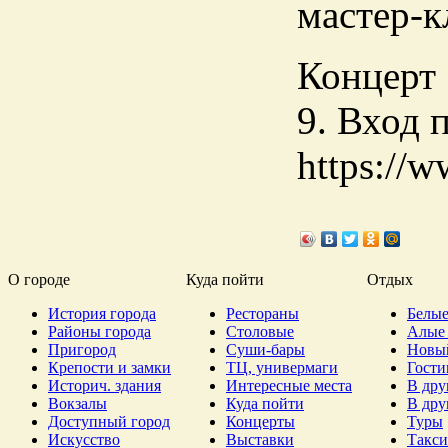
мастер-к
Концерт
9. Вход п
https://
О городе
Куда пойти
Отдых
История города
Рестораны
Белые
Районы города
Столовые
Алые 
Пригород
Суши-бары
Новы
Крепости и замки
ТЦ, универмаги
Гост
Историч. здания
Интересные места
В дру
Вокзалы
Куда пойти
В дру
Доступный город
Концерты
Туры
Искусство
Выставки
Такси