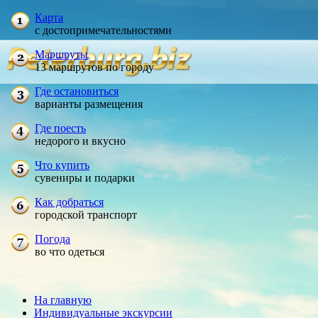
Карта
с достопримечательностями
Маршруты
13 маршрутов по городу
Где остановиться
варианты размещения
Где поесть
недорого и вкусно
Что купить
сувениры и подарки
Как добраться
городской транспорт
Погода
во что одеться
На главную
Индивидуальные экскурсии