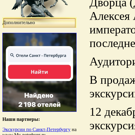
Дворца (
Алексея 
Дополнительно
императо
последне
Аудитори
В прода
экскурси
12 декаб
Наши партнеры:
экскурси
Экскурсии по Санкт-Петербургу
на
www.My-peterburg.ru