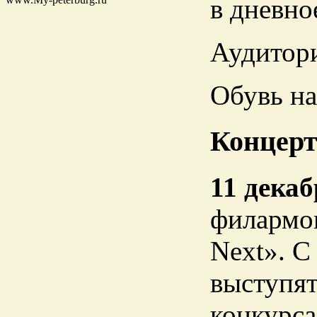
в дневно
Аудитори
Обувь на
Концерт
11 дека
филармон
Next». С
выступят
конкурса