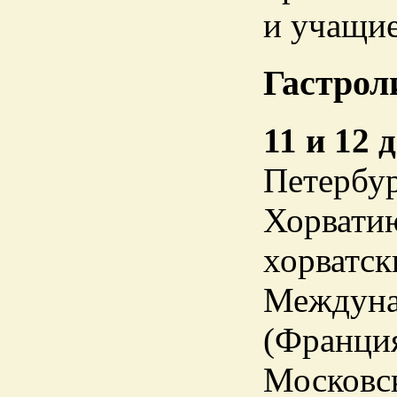
и учащие
Гастрол
11 и 12 
Петербур
Хорватию
хорватск
Междунар
(Франция
Московс