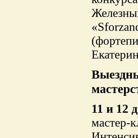
Железны
«Sforzan
(фортепи
Екатерин
Выездны
мастерс
11 и 12 
мастер-к
Интенси