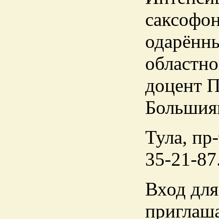
саксофон
одарённы
областно
доцент П
Большия
Тула, пр-
35-21-87
Вход для
приглаша