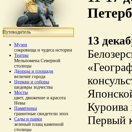
Петерб
Путеводитель
13 дека
Музеи
сокровища и чудеса истории
Белозерс
Театры
Мельпомена Северной
«Географ
столицы
Дворцы и площади
величие города
консульс
Церкви и соборы
шедевры зодчества
Японской
Мосты
цвет, движение и красота
Невы
Куроива 
Памятники
гранитные свидетели эпох
Первый к
Сады и парки
зеленый плащ каменной
столицы