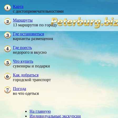
Карта
с достопримечательностями
Маршруты
13 маршрутов по городу
Где остановиться
варианты размещения
Где поесть
недорого и вкусно
Что купить
сувениры и подарки
Как добраться
городской транспорт
Погода
во что одеться
На главную
Индивидуальные экскурсии