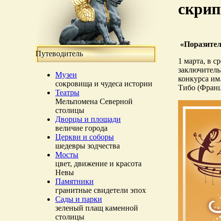
скрип
«Поразител
Путеводитель
1 марта, в с
заключитель
Музеи
конкурса им
сокровища и чудеса истории
Тибо (Франц
Театры
Мельпомена Северной
столицы
Дворцы и площади
величие города
Церкви и соборы
шедевры зодчества
Мосты
цвет, движение и красота
Невы
Памятники
гранитные свидетели эпох
Сады и парки
зеленый плащ каменной
столицы