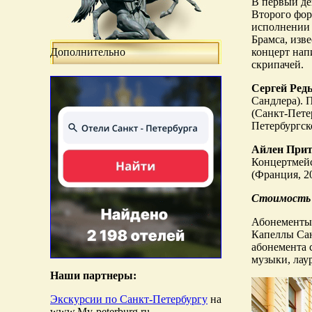
В первый де
Второго фор
исполнении 
Брамса, изв
Дополнительно
концерт нап
скрипачей.
Сергей Ред
Сандлера). 
(Санкт-Пете
Петербургск
Айлен При
Концертмейс
(Франция, 2
Стоимость
Абонементы 
Капеллы Сан
абонемента 
музыки, лау
Наши партнеры:
Экскурсии по Санкт-Петербургу
на
www.My-peterburg.ru