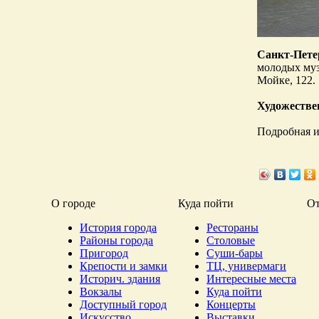
Санкт-Пете
молодых муз
Мойке, 122.
Художестве
Подробная и
О городе
Куда пойти
О
История города
Рестораны
Районы города
Столовые
Пригород
Суши-бары
Крепости и замки
ТЦ, универмаги
Историч. здания
Интересные места
Вокзалы
Куда пойти
Доступный город
Концерты
Искусство
Выставки