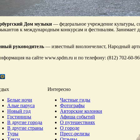
рбургский Дом музыки
— федеральное учреждение культуры, со
ыкантов к международным конкурсам и фестивалям. Занимает д
нный руководитель
— известный виолончелист, Народный арти
нформация на сайте www.spdm.ru и по телефону: (812) 702-60-96
тдых
Интересно
Белые ночи
Частные гиды
Алые паруса
Фотографы
Новый год
Авторские колонки
Гостиницы
Афиша событий
В другие города
О путешествиях
В другие страны
О городе
Туры
Пресс-релизы
Такси
Отзывы