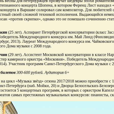
нь весны для петербуржцев прозвучат шедевры эпохи романтиз
тепианного концерта Шопена, в котором Ференц Лист находил «
концерта в Варшаве солировал сам композитор. Для любителей
естный своей сложной техникой исполнения. Выдающийся немец
исан «против скрипки», однако это не помешало сочинению ста
ькин
(25 лет). Аспирант Петербургской консерватории (класс За
Победитель Международного конкурса им. Май Линд (Финляндия
рбург, 2013). Лауреат Международного конкурса им. Чайковского
ого Дома музыки с 2008 года.
тчин
(29 лет). Ассистент Московской консерватории в классе Нар
тер камерного оркестра «Московия». Победитель Международн
014). Участник программ Санкт-Петербургского Дома музыки с 2
 билетов
300-600 рублей. Аудитория 6+
на цикл «Музыка звёзд» сезона 2017/2018 можно приобрести с 1 
кт-Петербурга (наб. Мойки, 20) и Дворца Белосельских-Белозерск
состоится 5 концертных программ, в которых с оркестром Капе
реатов самых престижных музыкальных конкурсов: пианисты, ск