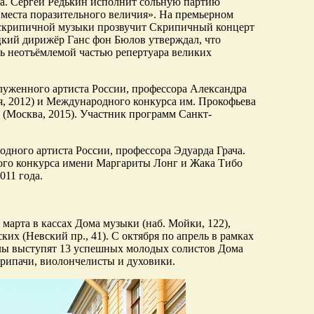
ма. Сергей Редькин исполнит сольную партию
места поразительного величия». На премьерном
 скрипичной музыки прозвучит Скрипичный концерт
кий дирижёр Ганс фон Бюлов утверждал, что
ть неотъёмлемой частью репертуара великих
служенного артиста России, профессора Александра
, 2012) и Международного конкурса им. Прокофьева
 (Москва, 2015). Участник программ Санкт-
одного артиста России, профессора Эдуарда Грача.
ого конкурса имени Маргариты Лонг и Жака Тибо
011 года.
марта в кассах Дома музыки (наб. Мойки, 122),
их (Невский пр., 41). С октября по апрель в рамках
ллы выступят 13 успешных молодых солистов Дома
рипачи, виолончелисты и духовики.